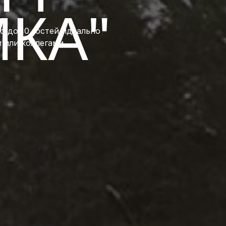
МКА"
 до 10 гостей идеально
 или коллегами.